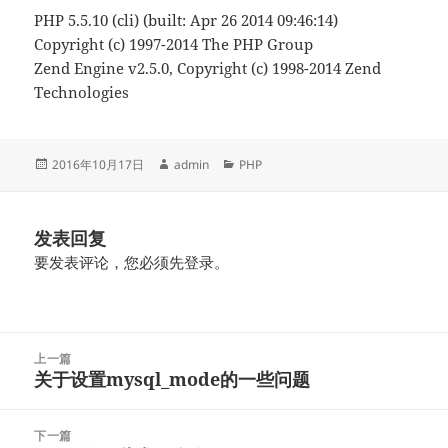
PHP 5.5.10 (cli) (built: Apr 26 2014 09:46:14)
Copyright (c) 1997-2014 The PHP Group
Zend Engine v2.5.0, Copyright (c) 1998-2014 Zend
Technologies
发
作
分
2016年10月17日
admin
PHP
布
者
类
于
发表回复
要发表评论，您必须先
登录
。
文
上一篇
章
关于设置mysql_mode的一些问题
上
导
篇
航
文
下一篇