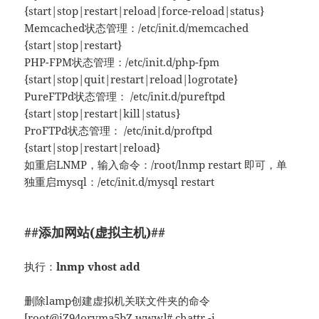
{start|stop|restart|reload|force-reload|status}
Memcached状态管理：/etc/init.d/memcached
{start|stop|restart}
PHP-FPM状态管理：/etc/init.d/php-fpm
{start|stop|quit|restart|reload|logrotate}
PureFTPd状态管理： /etc/init.d/pureftpd
{start|stop|restart|kill|status}
ProFTPd状态管理： /etc/init.d/proftpd
{start|stop|restart|reload}
如重启LNMP，输入命令：/root/lnmp restart 即可，单
独重启mysql：/etc/init.d/mysql restart
##添加网站(虚拟主机)##
执行：
lnmp vhost add
删除lamp创建虚拟机关联文件夹的命令
[root@iZ94orvma5bZ www]# chattr -i