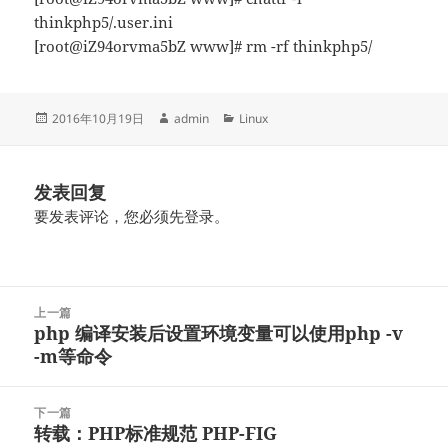
thinkphp5/.user.ini
[root@iZ94orvma5bZ www]# rm -rf thinkphp5/
发
作
分
2016年10月19日
admin
Linux
布
者
类
于
发表回复
要发表评论，您必须先
登录
。
文
上一篇
章
php 编译安装后设置环境变量可以使用php -v
上
导
-m等命令
篇
航
文
章：
下一篇
转载：PHP标准规范 PHP-FIG
下