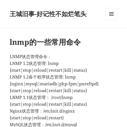
王城旧事-好记性不如烂笔头
菜单和
挂件
lnmp的一些常用命令
LNMP状态管理命令：
LNMP 1.2状态管理: lnmp
{start|stop|reload|restart|kill|status}
LNMP 1.2各个程序状态管理: lnmp
{nginx|mysql|mariadb|php-fpm|pureftpd}
{start|stop|reload|restart|kill|status}
LNMP 1.1状态管理： /root/lnmp
{start|stop|reload|restart|kill|status}
Nginx状态管理：/etc/init.d/nginx
{start|stop|reload|restart}
MySQL状态管理：/etc/init.d/mysql